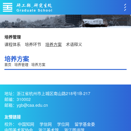
培养管理
课程体系
培养环节
培养方案
术语释义
培养方案
首页
-
培养管理
-
培养方案
地址：浙江省杭州市上城区南山路218号1B-217
邮编：310002
邮箱：ygb@caa.edu.cn
友情链接
校外：
中国知网
学信网
学位网
留学基金委
中国美术家协会
浙江美术馆
浙江图书馆