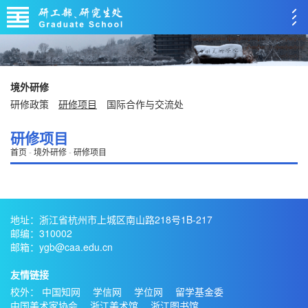
境外研修
研修政策
研修项目
国际合作与交流处
研修项目
首页
-
境外研修
-
研修项目
地址：浙江省杭州市上城区南山路218号1B-217
邮编：310002
邮箱：ygb@caa.edu.cn
友情链接
校外：
中国知网
学信网
学位网
留学基金委
中国美术家协会
浙江美术馆
浙江图书馆