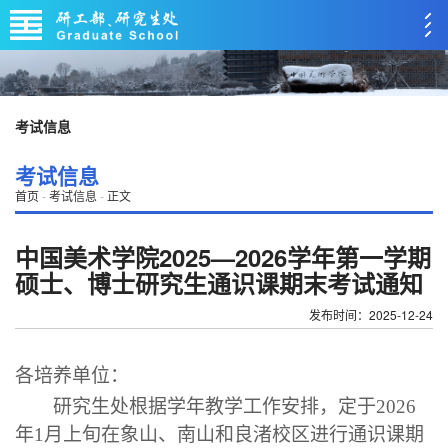
考试信息
考试信息
首页
-
考试信息
-
正文
中国美术学院2025—2026学年第一学期
硕士、博士研究生通识课期末考试通知
发布时间：2025-12-24
各
培养
单位：
研究生处
根据学年教学工作安排，定于
20
26
年
1
月
上旬
在象山
、
南山
和良渚校区
进行
通识
课期