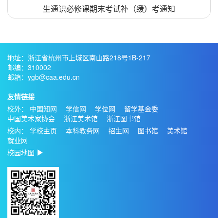
生通识必修课期末考试补（缓）考通知
地址：浙江省杭州市上城区南山路218号1B-217
邮编：310002
邮箱：ygb@caa.edu.cn
友情链接
校外：
中国知网
学信网
学位网
留学基金委
中国美术家协会
浙江美术馆
浙江图书馆
校内：
学校主页
本科教务网
招生网
图书馆
美术馆
就业网
校园地图