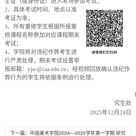
生证（或身份证）进入考场参加考试；
2
、
具体考试
时间、地点以准
考证为准；
3
、所有重修学生根据所报重
修课
程名称参加对应课程期末
考试；
4
、
学院将对违纪作弊考生进
行严肃处理，
期末考试设置举
报邮箱：
y
jsc@caa.edu.cn
，经视频回放确认违纪作
弊行为的学生将依据条例进行处理
。
究生处
20
25
年
12
月
24
日
下一篇：中国美术学院2024—2025学年第一学期 研究