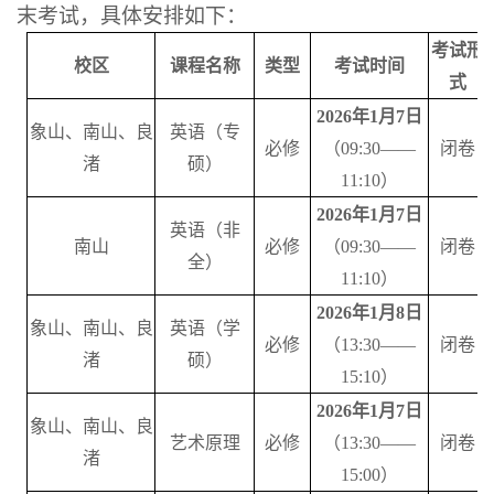
末考试，具体安排如下：
考试形
校区
课程名称
类型
考试时间
式
202
6
年
1月
7
日
象山、
南山、良
英语（专
必修
（
0
9
:30——
闭卷
渚
硕）
1
1
:10）
202
6
年
1月
7
日
英语（非
南山
必修
（
0
9
:30——
闭卷
全）
1
1
:10）
202
6
年
1月
8
日
象山、南山、良
英语（学
必修
（
13
:30——
闭卷
渚
硕）
1
5
:10）
2026年1月7日
象山、南山、良
艺术原理
必修
（
13:30——
闭卷
渚
15:00）