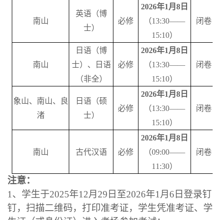
202
6
年
1月
8
日
英语（博
南山
必修
（
13
:30——
闭卷
士）
1
5
:10）
日语（博
202
6
年
1月
8
日
南山
士）、日语
必修
（
13
:30——
闭卷
（非全）
1
5
:10）
202
6
年
1月
8
日
象山、南山、良
日语（硕
必修
（
13
:30——
闭卷
渚
士）
1
5
:10）
202
6
年
1月
8
日
南山
古代汉语
必修
（
09:00——
闭卷
11:30）
注意：
1
、
学生于
2025
年
12
月
29
日
至
2026
年
1
月
6
日
登录
钉
钉，扫描二维码，
打印准考证，学生凭准考证、学