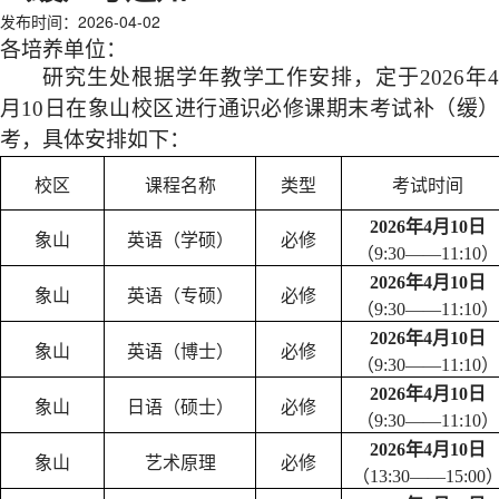
发布时间：2026-04-02
各培养单位：
研究生处根据学年教学工作安排，定于
202
6
年
月
10
日在象山
校区
进行通识必修课期末考试补（缓
考，具体安排如下：
校区
课程名称
类型
考试时间
2026年4月10日
象山
英语（学硕）
必修
（
9:30——11:10）
2026年4月10日
象山
英语（专硕）
必修
（
9:30——11:10）
2026年4月10日
象山
英语（博士）
必修
（
9:30——11:10）
2026年4月10日
象山
日语（硕士）
必修
（
9:30——11:10）
2026年4月10日
象山
艺术原理
必修
（
13:30——15:00