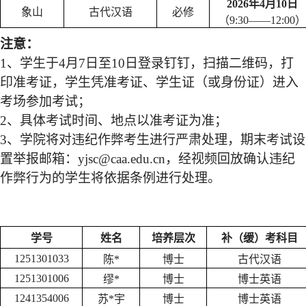
2026年4月10日
象山
古代汉语
必修
（
9:30——12:00）
注意：
1
、
学生于
4
月
7
日
至
10
日
登录
钉钉，扫描二维码，
打
印准考证，学生凭准考证、学生证
（或身份证）进入
考场参加考试；
2
、
具体考试时间、地点以准考证为准；
3
、
学院将对违纪作弊考生进行严肃处理，
期末考试设
置举报邮箱：
y
jsc@caa.edu.cn
，经视频回放确认违纪
作弊行为的学生将依据条例进行处理
。
学号
姓名
培养层次
补（缓）考科目
1251301033
陈*
博士
古代汉语
1251301006
缪*
博士
博士英语
1241354006
苏*宇
博士
博士英语